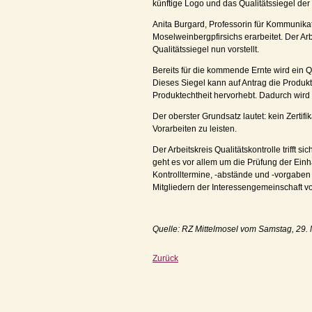
künftige Logo und das Qualitätssiegel der
Anita Burgard, Professorin für Kommunikat
Moselweinbergpfirsichs erarbeitet. Der Arb
Qualitätssiegel nun vorstellt.
Bereits für die kommende Ernte wird ein Qu
Dieses Siegel kann auf Antrag die Produk
Produktechtheit hervorhebt. Dadurch wird 
Der oberster Grundsatz lautet: kein Zertif
Vorarbeiten zu leisten.
Der Arbeitskreis Qualitätskontrolle trifft 
geht es vor allem um die Prüfung der Ein
Kontrolltermine, -abstände und -vorgaben 
Mitgliedern der Interessengemeinschaft vor
Quelle: RZ Mittelmosel vom Samstag, 29. 
Zurück