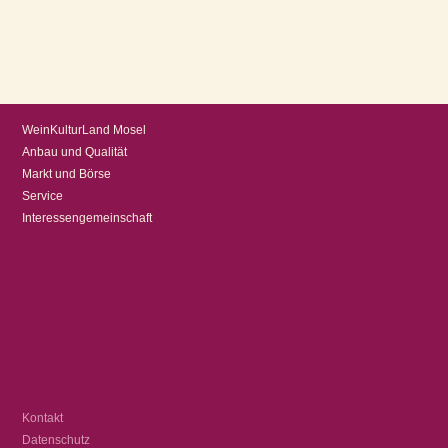
Navigation
WeinKulturLand Mosel
überspringen
Anbau und Qualität
Markt und Börse
Service
Interessengemeinschaft
Navigation
Kontakt
überspringen
Datenschutz